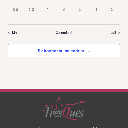
0
0
0
0
0
0
0
29
30
1
2
3
4
5
évènement,
évènement,
évènement,
évènement,
évènement,
évènement,
évèneme
Mai
Ce mois-ci
Juil
S’abonner au calendrier