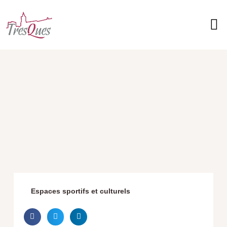
Aller
au
contenu
Vie 
Vivre
Découv
Services M
Espaces sportifs et culturels