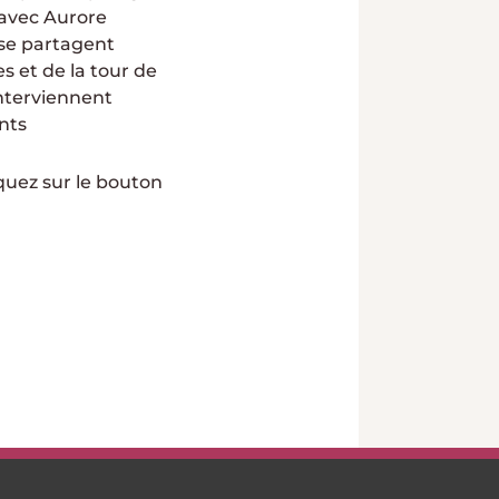
 avec Aurore
s se partagent
s et de la tour de
interviennent
nts
iquez sur le bouton