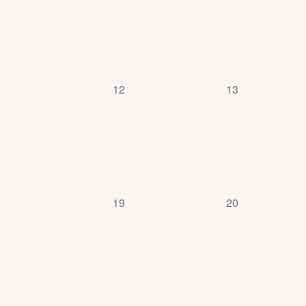
0
0
12
13
évènement,
évènement,
0
0
19
20
évènement,
évènement,