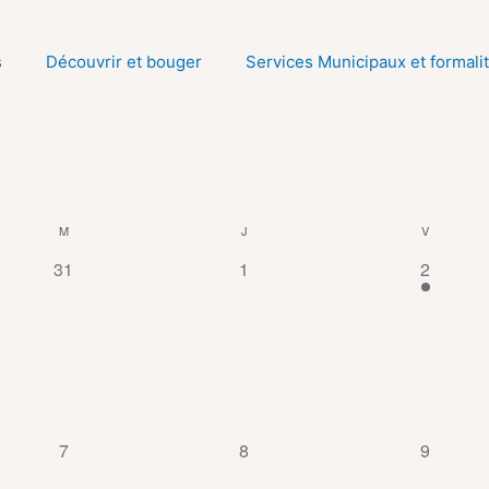
s
Découvrir et bouger
Services Municipaux et formali
M
J
V
0
0
1
31
1
2
évènement,
évènement,
évèneme
0
0
0
7
8
9
évènement,
évènement,
évèneme