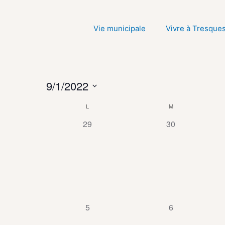
Aller
au
Vie municipale
Vivre à Tresque
contenu
9/1/2022
Sélectionnez
L
M
Calendrier
une
de
0
0
29
30
date.
Évènements
évènement,
évènement,
0
0
5
6
évènement,
évènement,