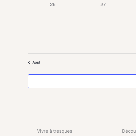
0
0
26
27
évènement,
évènement,
Août
Vivre à tresques
Découv