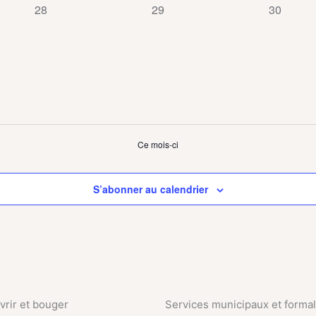
0
0
0
28
29
30
évènement,
évènement,
évènemen
Ce mois-ci
S’abonner au calendrier
rir et bouger
Services municipaux et formal