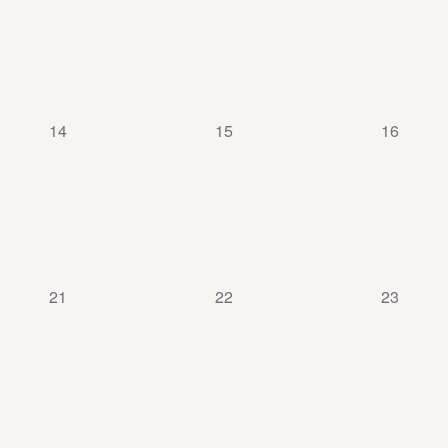
0
0
0
14
15
16
évènement,
évènement,
évènemen
0
0
0
21
22
23
évènement,
évènement,
évènemen