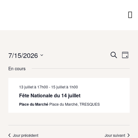
Aller
au
contenu
Vie 
Vivre
Découv
Services M
7/15/2026
Recherche
Naviga
Recherche
Jour
et
de
Sélectionnez
navigation
vues
En cours
une
de
Évène
date.
vues
13 juillet à 17h00
-
15 juillet à 1h00
Évènements
Fête Nationale du 14 juillet
Place du Marché
Place du Marché, TRESQUES
Jour précédent
Jour suivant