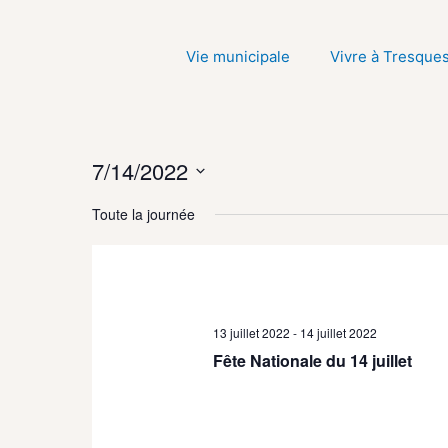
Aller
au
Vie municipale
Vivre à Tresque
contenu
7/14/2022
Sélectionnez
Toute la journée
une
date.
13 juillet 2022
-
14 juillet 2022
Fête Nationale du 14 juillet