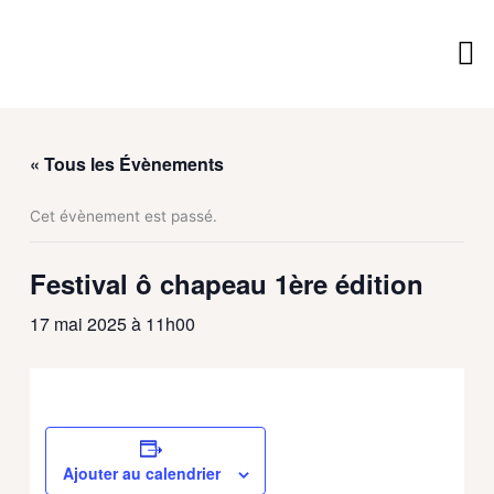
Aller
au
contenu
Vie 
Vivre
Découv
Services M
« Tous les Évènements
Cet évènement est passé.
Festival ô chapeau 1ère édition
17 mai 2025 à 11h00
Ajouter au calendrier