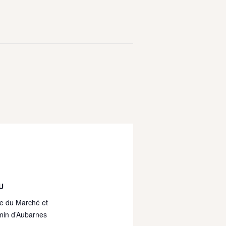
U
e du Marché et
min d’Aubarnes