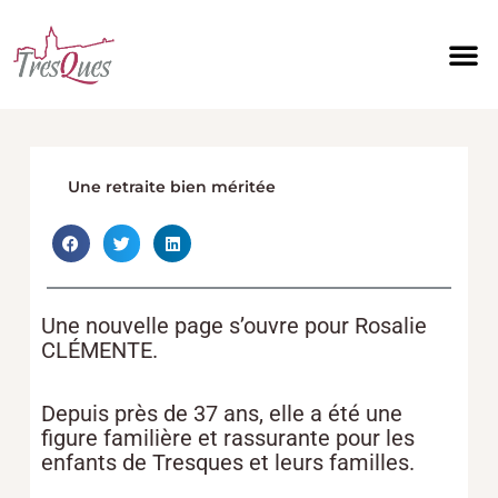
Aller
au
contenu
Vie m
Vivre à
Découvr
Services Mun
Une retraite bien méritée
Une nouvelle page s’ouvre pour Rosalie
CLÉMENTE.
Depuis près de 37 ans, elle a été une
figure familière et rassurante pour les
enfants de Tresques et leurs familles.