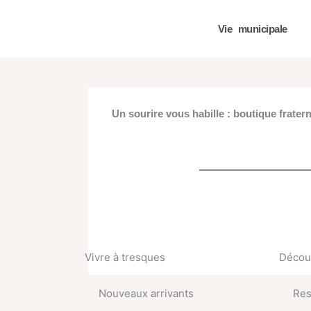
Aller
au
Vie municipale
contenu
Un sourire vous habille : boutique fratern
Vivre à tresques
Découv
Nouveaux arrivants
Res