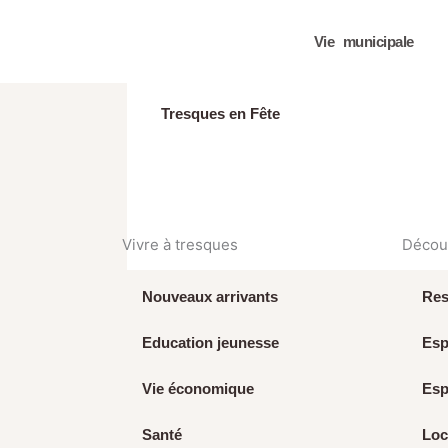
Aller
au
Vie municipale
contenu
Tresques en Fête
Vivre à tresques
Découv
Nouveaux arrivants
Res
Education jeunesse
Esp
Vie économique
Esp
Santé
Loc