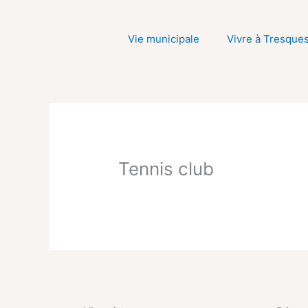
Aller
au
Vie municipale
Vivre à Tresque
contenu
Tennis club