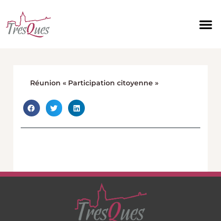
Aller
au
contenu
Réunion « Participation citoyenne »