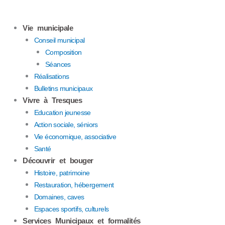
Aller
au
Vie municipale
contenu
Conseil municipal
Composition
Séances
Réalisations
Bulletins municipaux
Vivre à Tresques
Education jeunesse
Action sociale, séniors
Vie économique, associative
Santé
Découvrir et bouger
Histoire, patrimoine
Restauration, hébergement
Domaines, caves
Espaces sportifs, culturels
Services Municipaux et formalités