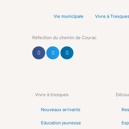
Aller
au
Vie municipale
Vivre à Tresque
contenu
Réfection du chemin de Courac
Vivre à tresques
Découv
Nouveaux arrivants
Res
Education jeunesse
Esp