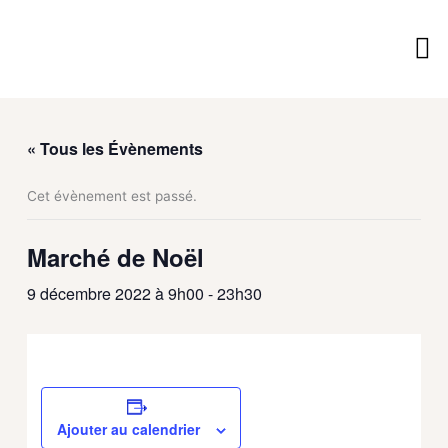
Aller
au
contenu
Vie 
Vivre
Découv
Services M
« Tous les Évènements
Cet évènement est passé.
Marché de Noël
9 décembre 2022 à 9h00
-
23h30
Ajouter au calendrier