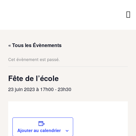
Aller
au
contenu
Vie 
Vivre
Découv
Services M
« Tous les Évènements
Cet évènement est passé.
Fête de l’école
23 juin 2023 à 17h00
-
23h30
Ajouter au calendrier