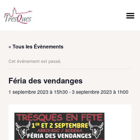
Aller
au
contenu
Vie m
Vivre à
Découvr
Services Mun
« Tous les Évènements
Cet évènement est passé.
Féria des vendanges
1 septembre 2023 à 15h30
-
3 septembre 2023 à 1h00