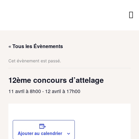
Aller
au
contenu
Vie 
Vivre
Découv
Services M
« Tous les Évènements
Cet évènement est passé.
12ème concours d’attelage
11 avril à 8h00
-
12 avril à 17h00
Ajouter au calendrier