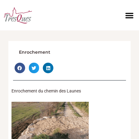
Aller
au
contenu
Enrochement
Enrochement du chemin des Launes