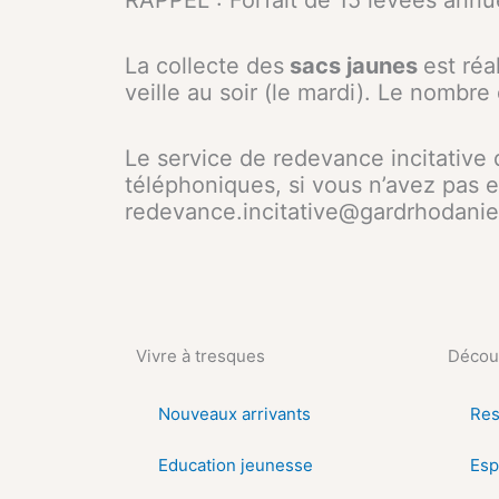
RAPPEL : Forfait de 15 levées annue
La collecte des
sacs jaunes
est réa
veille au soir (le mardi). Le nombre 
Le service de redevance incitativ
téléphoniques, si vous n’avez pas 
redevance.incitative@gardrhodanien.
Vivre à tresques
Découv
Nouveaux arrivants
Res
Education jeunesse
Esp