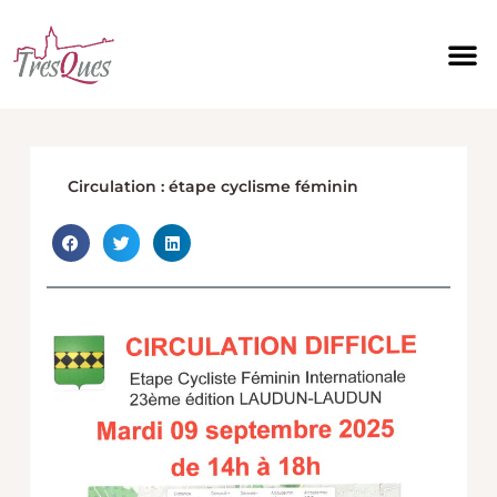
Aller
au
contenu
Circulation : étape cyclisme féminin