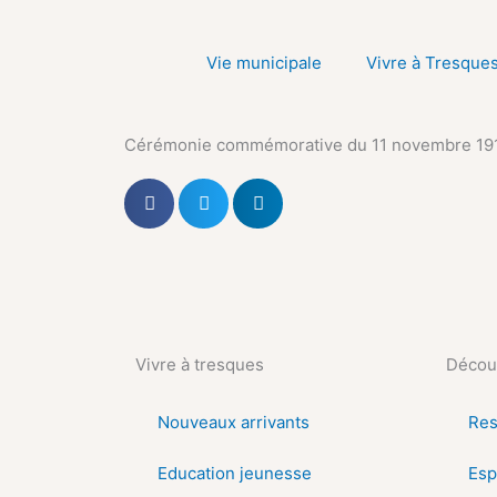
Aller
au
Vie municipale
Vivre à Tresque
contenu
Cérémonie commémorative du 11 novembre 19
Vivre à tresques
Découv
Nouveaux arrivants
Res
Education jeunesse
Esp